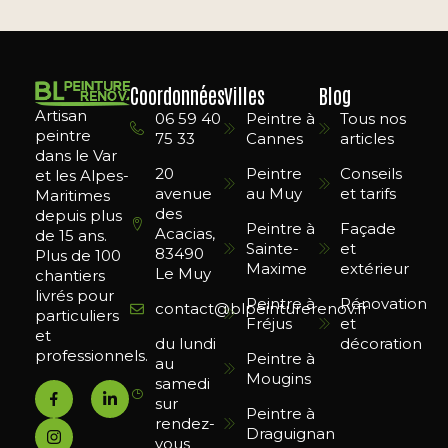
Coordonnées
Villes
Blog
Artisan
06 59 40
Peintre à
Tous nos
peintre
75 33
Cannes
articles
dans le Var
20
Peintre
Conseils
et les Alpes-
avenue
au Muy
et tarifs
Maritimes
des
depuis plus
Peintre à
Façade
Acacias,
de 15 ans.
Sainte-
et
83490
Plus de 100
Maxime
extérieur
Le Muy
chantiers
livrés pour
Peintre à
Rénovation
contact@blpeinturerenov.fr
particuliers
Fréjus
et
et
du lundi
décoration
professionnels.
Peintre à
au
Mougins
samedi
sur
Peintre à
rendez-
Draguignan
vous