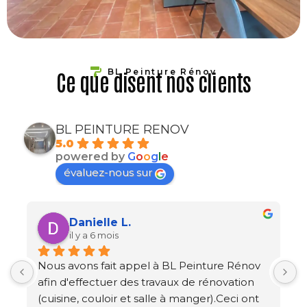
BL Peinture Rénov
Ce que disent nos clients
BL PEINTURE RENOV
5.0
powered by
G
o
o
g
l
e
évaluez-nous sur
Danielle L.
il y a 6 mois
Nous avons fait appel à BL Peinture Rénov 
T
afin d'effectuer des travaux de rénovation 
(cuisine, couloir et salle à manger).Ceci ont 