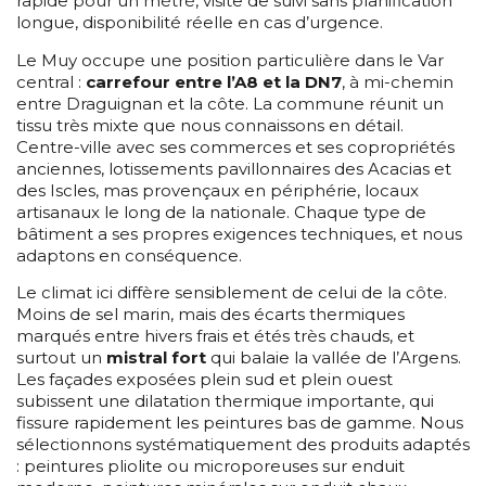
rapide pour un métré, visite de suivi sans planification
longue, disponibilité réelle en cas d’urgence.
Le Muy occupe une position particulière dans le Var
central :
carrefour entre l’A8 et la DN7
, à mi-chemin
entre Draguignan et la côte. La commune réunit un
tissu très mixte que nous connaissons en détail.
Centre-ville avec ses commerces et ses copropriétés
anciennes, lotissements pavillonnaires des Acacias et
des Iscles, mas provençaux en périphérie, locaux
artisanaux le long de la nationale. Chaque type de
bâtiment a ses propres exigences techniques, et nous
adaptons en conséquence.
Le climat ici diffère sensiblement de celui de la côte.
Moins de sel marin, mais des écarts thermiques
marqués entre hivers frais et étés très chauds, et
surtout un
mistral fort
qui balaie la vallée de l’Argens.
Les façades exposées plein sud et plein ouest
subissent une dilatation thermique importante, qui
fissure rapidement les peintures bas de gamme. Nous
sélectionnons systématiquement des produits adaptés
: peintures pliolite ou microporeuses sur enduit