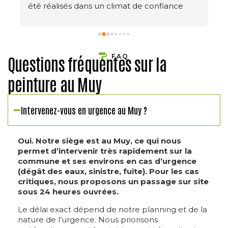
été réalisés dans un climat de confiance 
réciproque avec un professionnalisme de 
très bonne qualité.Merci à Mr CHOKRI et 
son équipe.Nous recommandons vivement 
cette entreprise.
FAQ
Questions fréquentes sur la
peinture au Muy
Intervenez-vous en urgence au Muy ?
Oui. Notre siège est au Muy, ce qui nous
permet d’intervenir très rapidement sur la
commune et ses environs en cas d’urgence
(dégât des eaux, sinistre, fuite). Pour les cas
critiques, nous proposons un passage sur site
sous 24 heures ouvrées.
Le délai exact dépend de notre planning et de la
nature de l’urgence. Nous priorisons