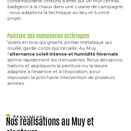
contemporaine, finitions à effet sur un mur central,
badigeon à la chaux dans une cuisine de campagne
: nous adaptons la technique au lieu et à votre
projet.
Peinture des menuiseries extérieures
Volets en bois qui grisent, portail métallique qui
rouille, garde-corps qui s’écaille. Au Muy,
l’
alternance soleil intense et humidité hivernale
abîme rapidement les menuiseries. Nous décapons,
traitons et appliquons la peinture ou la lasure
adaptée à l’essence et à l’exposition, pour
repousser la prochaine intervention de plusieurs
années.
Réalisations
Nos réalisations au Muy et