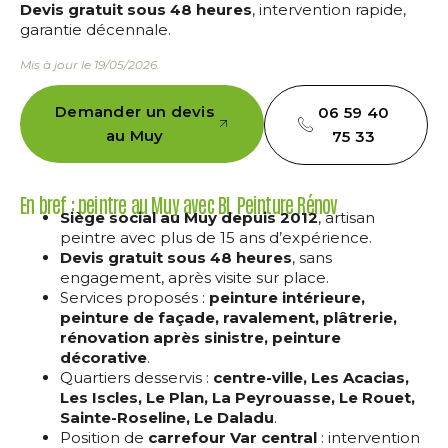
Devis gratuit sous 48 heures
, intervention rapide,
garantie décennale.
Mis à jour le 19/05/2026.
Demander un devis
06 59 40
au Muy
75 33
En bref : peintre au Muy avec BL Peinture Rénov
Siège social au Muy depuis 2012
, artisan
peintre avec plus de 15 ans d’expérience.
Devis gratuit sous 48 heures
, sans
engagement, après visite sur place.
Services proposés :
peinture intérieure,
peinture de façade, ravalement, plâtrerie,
rénovation après sinistre, peinture
décorative
.
Quartiers desservis :
centre-ville, Les Acacias,
Les Iscles, Le Plan, La Peyrouasse, Le Rouet,
Sainte-Roseline, Le Daladu
.
Position de
carrefour Var central
: intervention