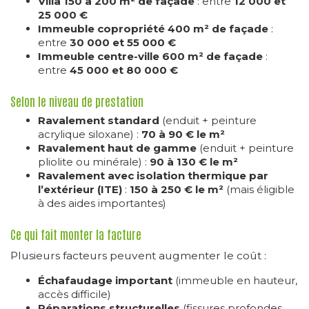
Villa 150 à 200 m² de façade
: entre
12 000 et
25 000 €
Immeuble copropriété 400 m² de façade
:
entre
30 000 et 55 000 €
Immeuble centre-ville 600 m² de façade
:
entre
45 000 et 80 000 €
Selon le niveau de prestation
Ravalement standard
(enduit + peinture
acrylique siloxane) :
70 à 90 € le m²
Ravalement haut de gamme
(enduit + peinture
pliolite ou minérale) :
90 à 130 € le m²
Ravalement avec isolation thermique par
l’extérieur (ITE)
:
150 à 250 € le m²
(mais éligible
à des aides importantes)
Ce qui fait monter la facture
Plusieurs facteurs peuvent augmenter le coût :
Échafaudage important
(immeuble en hauteur,
accès difficile)
Réparations structurelles
(fissures profondes,