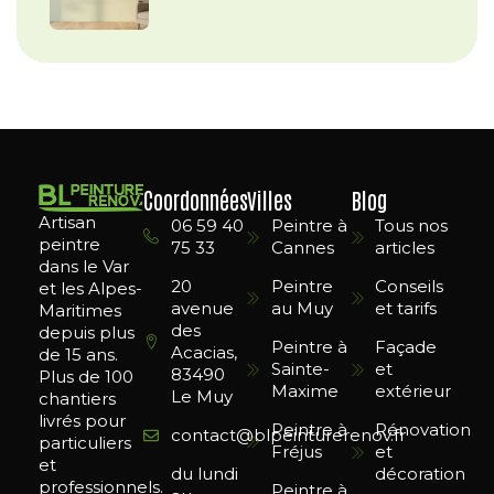
Coordonnées
Villes
Blog
Artisan
06 59 40
Peintre à
Tous nos
peintre
75 33
Cannes
articles
dans le Var
20
Peintre
Conseils
et les Alpes-
avenue
au Muy
et tarifs
Maritimes
des
depuis plus
Peintre à
Façade
Acacias,
de 15 ans.
Sainte-
et
83490
Plus de 100
Maxime
extérieur
Le Muy
chantiers
livrés pour
Peintre à
Rénovation
contact@blpeinturerenov.fr
particuliers
Fréjus
et
et
du lundi
décoration
professionnels.
Peintre à